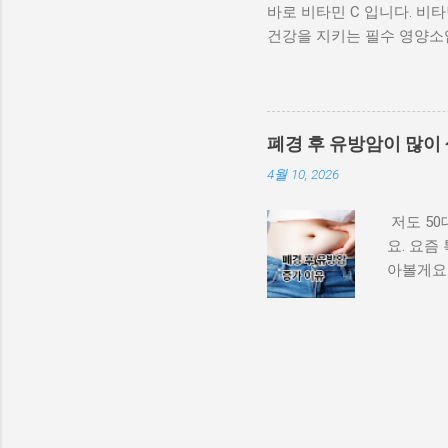
바로 비타민 C 입니다. 비
중년 건강의 핵심이다 중년
건강을 지키는 필수 영양소
고, 체중 증가와 당뇨 위험
항산화 작용 을 수행합니다.
에 기대어 하는 푸시업, 의
을 강화합니다. 연구에 따르
도 꾸준히 하는 것이 중년 근
가 늦습니다. 면역력 강화 
히 중년 이후 면역력이 떨어
폐경 후 유방암이 많이
국 국립보건원(NIH) 연구
4월 10, 2026
가 보고되었습니다. 항산화와
성산소를 제거해 세포 손상
저도 50
항산화 관리가 부족하면 피부
요. 요즘
일과 채소에서 섭취할 수 있
아볼게요!
다. 과일: 키위, 오렌지, 
변화 + 
러드 형태로 섭취 감귤류 즙:
몬(에스
능 중년 비타민...
난소 기능
방 조직
계속 자극
방) 폐경
방이 단순