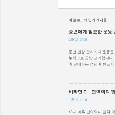
이 블로그의 인기 게시물
중년에게 필요한 운동 습
1월 18, 2026
중년 건강 관리에서 운동은 
누적으로 금방 포기합니다.
이 글에서는 중년이 반드시
동은 젊을 때와 기준이 완전
처럼 갑자기 강도를 높이거
“얼마나 세게 하느냐”가 아
운동 습관에서 시작되는 경
비타민 C – 면역력과 
야 합니다. 중년에게 가장 
2월 09, 2026
절에 부담이 적고 심폐 기능
는 것보다, 약간 숨이 찰 
40대 이후 면역력이 점차
10분씩 나누어 실천해도 충