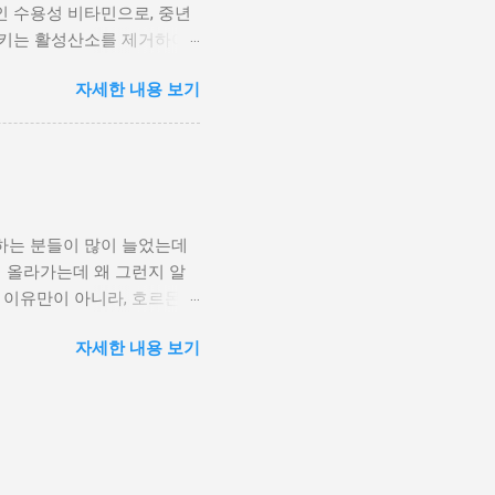
인 수용성 비타민으로, 중년
줄어들면 기초대사량이 떨어지
시키는 활성산소를 제거하여
것은 아닙니다. 스쿼트, 벽
 흡수를 돕고 면역세포 기능
 주 2~3회, 짧은 시간이라
자세한 내용 보기
률이 낮고, 피부 노화 속도
항체 생산을 촉진합니다. 특
 중요한 역할을 합니다. 미
 지속 시간이 줄어든다는 결과
 예방에 도움을 줍니다. 활
영향을 미칩니다. 중년 이후
 하는 분들이 많이 늘었는데
비타민 C는 주로 신선한 과
이 올라가는데 왜 그런지 알
 살짝 데쳐 먹는 것이 좋습니
지 이유만이 아니라, 호르몬
 시금치, 케일 – 데치거나 샐
게 풀어볼게요. 1. 여성호르
시리얼 – 부족할 때 보충 가
자세한 내용 보기
돼요. 그런데 폐경 이후에는
사라지는 게 아님” 대신 지
절이 덜 되고 유방 조직을
 체지방 증가 (특히 복부지
 그 결과 지방 증가 문제는 지
성 염증 물질 분비 ➡️ 유방