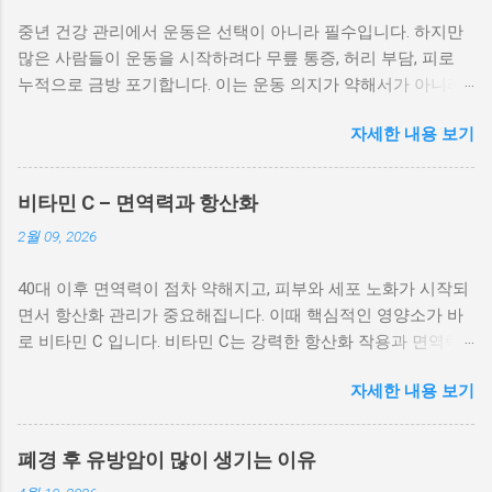
중년 건강 관리에서 운동은 선택이 아니라 필수입니다. 하지만
많은 사람들이 운동을 시작하려다 무릎 통증, 허리 부담, 피로
누적으로 금방 포기합니다. 이는 운동 의지가 약해서가 아니라,
중년에게 맞지 않는 방식으로 운동을 시작했기 때문입니다. 이
자세한 내용 보기
글에서는 중년이 반드시 알아야 할 운동 원칙과 관절을 보호하
면서 체력을 키우는 현실적인 방법을 소개합니다. 중년 운동은
젊을 때와 기준이 완전히 다르다 중년 이후에는 근육 회복 속도
비타민 C – 면역력과 항산화
가 느려지고 관절과 인대의 탄력도 감소합니다. 젊을 때처럼 갑
2월 09, 2026
자기 강도를 높이거나 무리한 운동을 하면 오히려 통증과 부상
으로 이어질 가능성이 높습니다. 중년 운동의 핵심은 “얼마나 세
40대 이후 면역력이 점차 약해지고, 피부와 세포 노화가 시작되
게 하느냐”가 아니라 “얼마나 오래 지속할 수 있느냐”입니다. 특
면서 항산화 관리가 중요해집니다. 이때 핵심적인 영양소가 바
히 중년에게 흔한 무릎, 허리, 어깨 통증은 잘못된 운동 습관에
로 비타민 C 입니다. 비타민 C는 강력한 항산화 작용과 면역력
서 시작되는 경우가 많습니다. 처음부터 고강도 운동을 선택하
강화, 피부 건강 유지에 필수적인 수용성 비타민으로, 중년 건강
기보다는, 몸을 깨우는 단계부터 차근차근 접근해야 합니다. 중
자세한 내용 보기
을 지키는 필수 영양소입니다. 비타민 C가 중요한 이유 비타민
년에게 가장 효과적인 기본 운동은 걷기 중년 운동 중 가장 안전
C는 체내에서 세포를 손상시키는 활성산소를 제거하여 항산화
하면서 효과적인 방법은 걷기입니다. 걷기는 관절에 부담이 적
작용 을 수행합니다. 또한, 콜라겐 합성을 도와 피부 탄력과 관
고 심폐 기능을 개선하며, 체중 관리에도 도움이 됩니다. 중요한
폐경 후 유방암이 많이 생기는 이유
절 건강을 유지하며, 철분 흡수를 돕고 면역세포 기능을 강화합
것은 속도와 자세입니다. 천천히 산책하듯 걷는 것보다, 약간 숨