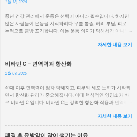
1월 18, 2026
중년 건강 관리에서 운동은 선택이 아니라 필수입니다. 하지만
많은 사람들이 운동을 시작하려다 무릎 통증, 허리 부담, 피로
누적으로 금방 포기합니다. 이는 운동 의지가 약해서가 아니라,
중년에게 맞지 않는 방식으로 운동을 시작했기 때문입니다. 이
자세한 내용 보기
글에서는 중년이 반드시 알아야 할 운동 원칙과 관절을 보호하
면서 체력을 키우는 현실적인 방법을 소개합니다. 중년 운동은
젊을 때와 기준이 완전히 다르다 중년 이후에는 근육 회복 속도
비타민 C – 면역력과 항산화
가 느려지고 관절과 인대의 탄력도 감소합니다. 젊을 때처럼 갑
2월 09, 2026
자기 강도를 높이거나 무리한 운동을 하면 오히려 통증과 부상
으로 이어질 가능성이 높습니다. 중년 운동의 핵심은 “얼마나 세
40대 이후 면역력이 점차 약해지고, 피부와 세포 노화가 시작되
게 하느냐”가 아니라 “얼마나 오래 지속할 수 있느냐”입니다. 특
면서 항산화 관리가 중요해집니다. 이때 핵심적인 영양소가 바
히 중년에게 흔한 무릎, 허리, 어깨 통증은 잘못된 운동 습관에
로 비타민 C 입니다. 비타민 C는 강력한 항산화 작용과 면역력
서 시작되는 경우가 많습니다. 처음부터 고강도 운동을 선택하
강화, 피부 건강 유지에 필수적인 수용성 비타민으로, 중년 건강
기보다는, 몸을 깨우는 단계부터 차근차근 접근해야 합니다. 중
자세한 내용 보기
을 지키는 필수 영양소입니다. 비타민 C가 중요한 이유 비타민
년에게 가장 효과적인 기본 운동은 걷기 중년 운동 중 가장 안전
C는 체내에서 세포를 손상시키는 활성산소를 제거하여 항산화
하면서 효과적인 방법은 걷기입니다. 걷기는 관절에 부담이 적
작용 을 수행합니다. 또한, 콜라겐 합성을 도와 피부 탄력과 관
고 심폐 기능을 개선하며, 체중 관리에도 도움이 됩니다. 중요한
폐경 후 유방암이 많이 생기는 이유